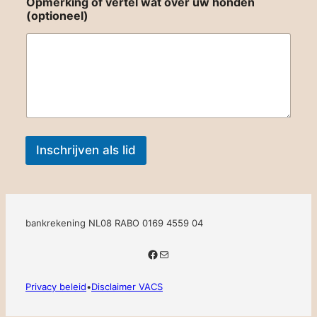
Opmerking of vertel wat over uw honden
(optioneel)
Inschrijven als lid
bankrekening NL08 RABO 0169 4559 04
Facebook
E-mail
Privacy beleid
•
Disclaimer VACS