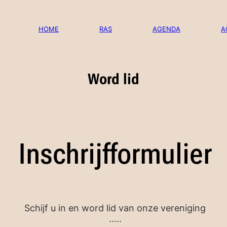
Ga
naar
de
HOME
RAS
AGENDA
A
inhoud
Word lid
Inschrijfformulier
Schijf u in en word lid van onze vereniging
…..