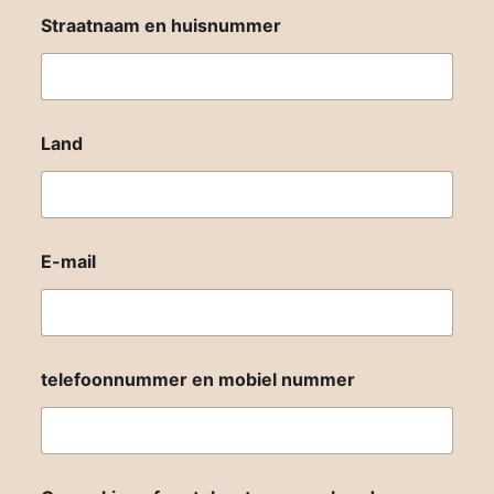
Straatnaam en huisnummer
Land
L
E-mail
a
n
d
e
n
N
telefoonnummer en mobiel nummer
a
a
m