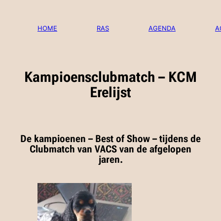
Ga
naar
de
HOME
RAS
AGENDA
A
inhoud
Kampioensclubmatch – KCM
Erelijst
De kampioenen – Best of Show – tijdens de
Clubmatch van VACS van de afgelopen
jaren.